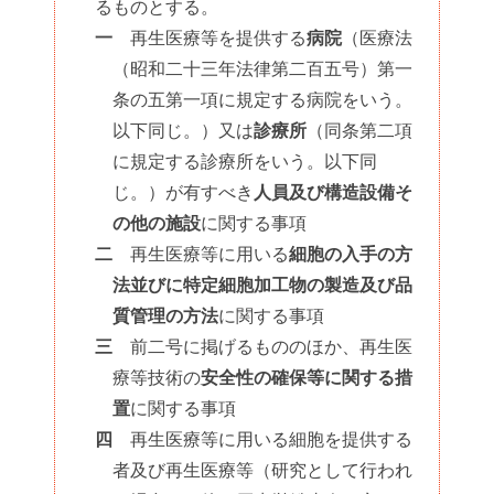
るものとする。
一
再生医療等を提供する
病院
（医療法
（昭和二十三年法律第二百五号）第一
条の五第一項に規定する病院をいう。
以下同じ。）又は
診療所
（同条第二項
に規定する診療所をいう。以下同
じ。）が有すべき
人員及び構造設備そ
の他の施設
に関する事項
二
再生医療等に用いる
細胞の入手の方
法並びに特定細胞加工物の製造及び品
質管理の方法
に関する事項
三
前二号に掲げるもののほか、再生医
療等技術の
安全性の確保等に関する措
置
に関する事項
四
再生医療等に用いる細胞を提供する
者及び再生医療等（研究として行われ