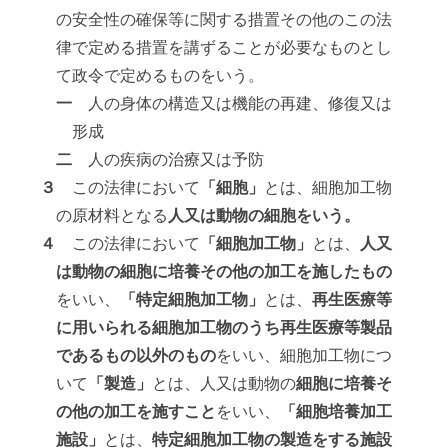
の安全性の確保等に関する措置その他のこの法
律で定める措置を講ずることが必要なものとし
て政令で定めるものをいう。
一
人の身体の構造又は機能の再建、修復又は
形成
二
人の疾病の治療又は予防
３
この法律において
「細胞」
とは、細胞加工物
の原材料となる
人又は動物の細胞をいう。
４
この法律において
「細胞加工物」
とは、
人又
は動物の細胞に培養その他の加工を施したもの
をいい、
「特定細胞加工物」
とは、
再生医療等
に用いられる細胞加工物のうち再生医療等製品
であるもの以外のもの
をいい、細胞加工物につ
いて
「製造」
とは、人又は動物の
細胞に培養そ
の他の加工を施すこと
をいい、
「細胞培養加工
施設」
とは、
特定細胞加工物の製造をする施設