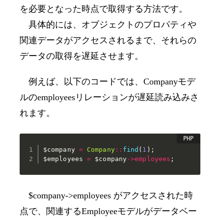
を必要となった時点で取得する方法です。
具体的には、オブジェクトのプロパティや
関連データがアクセスされるまで、それらの
データの取得を遅延させます。
例えば、以下のコードでは、
Company
モデ
ルの
employees
リレーションが遅延読み込みさ
れます。
$company
=
Company
::
find
(
1
)
;
$employees
=
$company
->
employees
;
$company->employees
がアクセスされた時
点で、関連する
Employee
モデルがデータベー