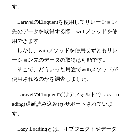
す。
Laravel
の
Eloquent
を使用してリレーション
先のデータを取得する際、
with
メソッドを使
用できます。
しかし、
with
メソッドを使用せずともリレ
ーション先のデータの取得は可能です。
そこで、どういった用途で
with
メソッドが
使用されるのかを調査しました。
Laravel
の
Eloquent
ではデフォルトで
Lazy Lo
ading(
遅延読み込み
)
がサポートされていま
す。
Lazy Loading
とは、オブジェクトやデータ