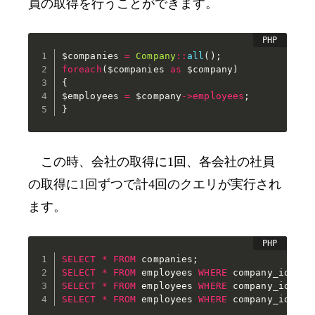
員の取得を行うことができます。
$companies
=
Company
::
all
(
)
;
foreach
(
$companies
as
$company
)
{
$employees
=
$company
->
employees
;
}
この時、会社の取得に
1
回、各会社の社員
の取得に
1
回ずつで計
4
回のクエリが実行され
ます。
SELECT
*
FROM
 companies
;
SELECT
*
FROM
 employees 
WHERE
 company_id 
=
1
SELECT
*
FROM
 employees 
WHERE
 company_id 
=
2
SELECT
*
FROM
 employees 
WHERE
 company_id 
=
3