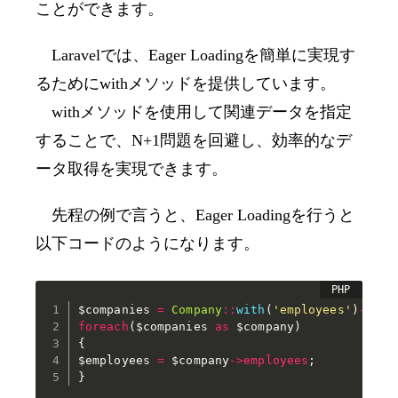
ことができます。
Laravel
では、
Eager Loading
を簡単に実現す
るために
with
メソッドを提供しています。
with
メソッドを使用して関連データを指定
することで、
N+1
問題を回避し、効率的なデ
ータ取得を実現できます。
先程の例で言うと、
Eager Loading
を行うと
以下コードのようになります。
$companies
=
Company
::
with
(
'employees'
)
->
all
foreach
(
$companies
as
$company
)
{
$employees
=
$company
->
employees
;
}