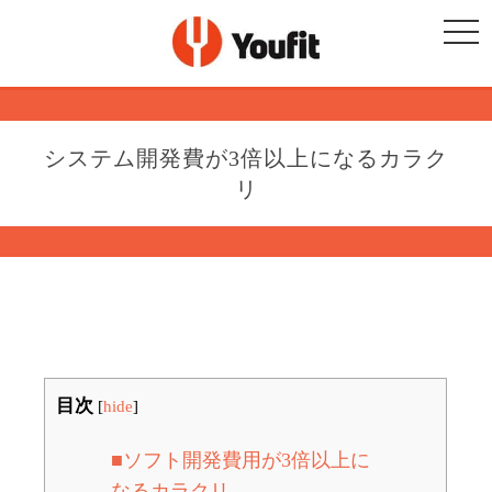
togg
navi
システム開発費が3倍以上になるカラク
リ
目次
[
hide
]
■ソフト開発費用が3倍以上に
なるカラクリ