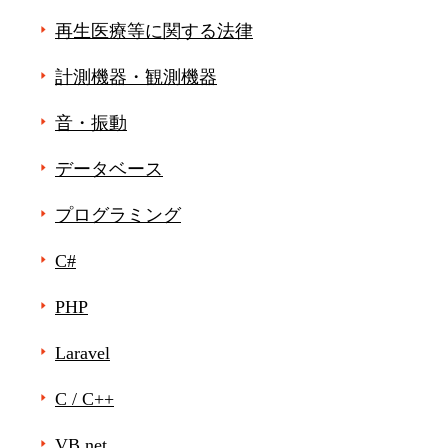
再生医療等に関する法律
計測機器・観測機器
音・振動
データベース
プログラミング
C#
PHP
Laravel
C / C++
VB.net