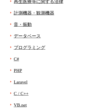
再生医療等に関する法律
計測機器・観測機器
音・振動
データベース
プログラミング
C#
PHP
Laravel
C / C++
VB.net