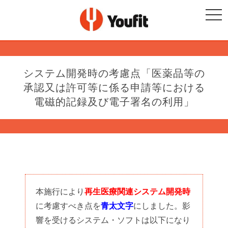
togg
navi
システム開発時の考慮点「医薬品等の
承認又は許可等に係る申請等における
電磁的記録及び電子署名の利用」
本施行により
再生医療関連システム開発時
に考慮すべき点を
青太文字
にしました。影
響を受けるシステム・ソフトは以下になり