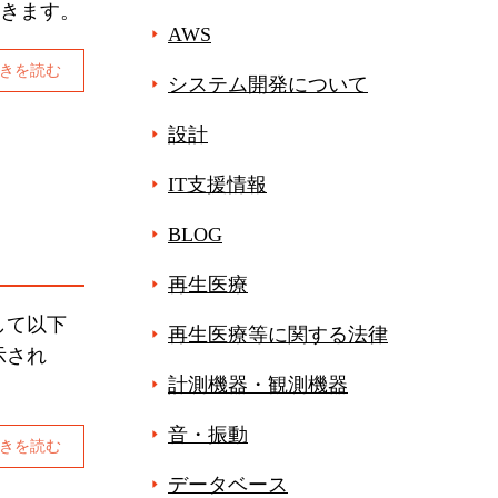
おきます。
AWS
きを読む
システム開発について
設計
IT支援情報
BLOG
再生医療
して以下
再生医療等に関する法律
示され
計測機器・観測機器
音・振動
きを読む
データベース